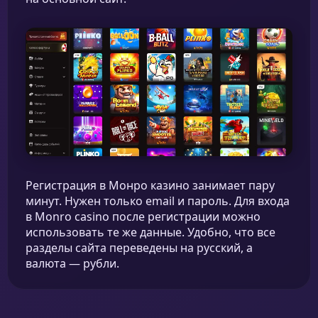
Регистрация в Монро казино занимает пару
минут. Нужен только email и пароль. Для входа
в Monro casino после регистрации можно
использовать те же данные. Удобно, что все
разделы сайта переведены на русский, а
валюта — рубли.